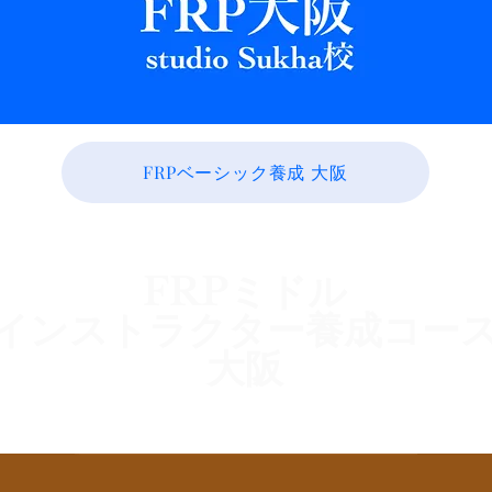
FRPベーシック養成 大阪
FRPミドル
インストラクター養成コー
大阪
26年8月16日(日) ・22日(土)・23日